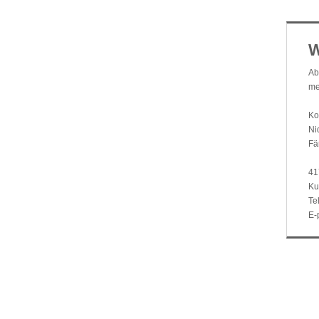
W
Ab
me
Ko
Ni
Fä
41
Ku
Tel
E-