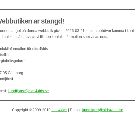
ebbutiken är stängd!
onnemanget på denna webbutik gick ut 2026-03-21, om du behöver komma i kont
d butiken så hänvisar vi till den kontaktinformation som visas nedan.
ntaktinformation för nids4kids
ds4Kids
rgfabriksgatan 1
7 05 Göteborg
ndtjänst:
:
post:
kundtjanst@nids4kids.se
Copyright © 2009-2010
nids4kids
| E-post:
kundtjanst@nids4kids.se